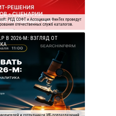
soft: РЕД СОФТ и Ассоциация ФинТех проведут
рования отечественных служб каталогов.
ЕД СОФТ
P В 2026-М: ВЗГЛЯД ОТ
ИКА
водителей и сотрудников ИБ-подразделений