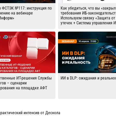
з ФСТЭК №117: инструкция по
Как убедиться, что вы «закрыл
нению на вебинаре
требования ИБ-законодательст
Информ»
Используем связку «Защита от
утечек + Система управления 
ственные ИТ-решения Службы
ИИ в DLP: ожидания и реально
гов – сценарии
ирования на площадке АФТ
практический интенсив от Деснола