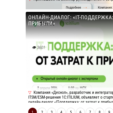
Подробнее
Компания: 
из любых отраслей.
ОНЛАЙН-ДИАЛОГ: «IT-ПОДДЕРЖКА:
ПРИБЫЛИ»
3601
Компания «Деснол», разработчик и интеграто
ITSM/ESM-решения 1C:ITILIUM, объявляет о стар
онлайн-диалог «IT-поддержка: от затрат к прибы
Подробнее
Компания: Деснол Софт
1
2
3
4
5
6
7
8
9