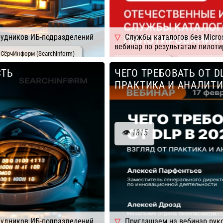
рудников ИБ-подразделений
Службы каталогов без Micro
вебинар по результатам пилоти
СёрчИнформ (SearchInform)
Подробнее
Компания: Р
СТЬ
ЧЕГО ТРЕБОВАТЬ ОТ DL
ПРАКТИКА И АНАЛИТ
1815
рудников ИБ-подразделений
Приглашаем на вебинар руко