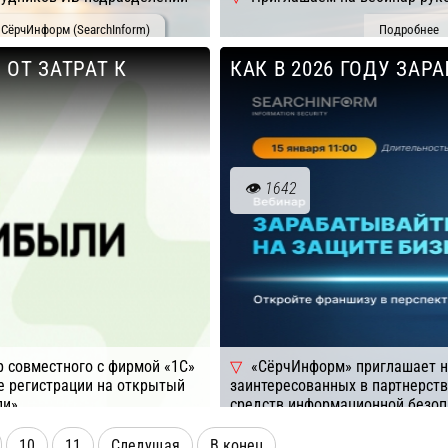
СёрчИнформ (SearchInform)
Подробнее
из любых отраслей.
 ОТ ЗАТРАТ К
КАК В 2026 ГОДУ ЗАР
1642
р совместного с фирмой «1С»
«СёрчИнформ» приглашает н
те регистрации на открытый
заинтересованных в партнерст
ли».
средств информационной безоп
Подробнее
Компания: Сё
10
11
Следущая
В конец