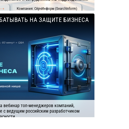
Компания: СёрчИнформ (SearchInform)
АБАТЫВАТЬ НА ЗАЩИТЕ БИЗНЕСА
а вебинар топ-менеджеров компаний,
ве с ведущим российским разработчиком
асности
рчИнформ (SearchInform)