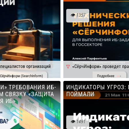
1357
специалистов организаций
«СёрчИнформ» проведет прак
СёрчИнформ (SearchInform)
Подробнее
ФСТЭК №117.
И» ТРЕБОВАНИЯ ИБ-
ИНДИКАТОРЫ УГРОЗ:
М СВЯЗКУ «ЗАЩИТА
ПОЙМАЛИ
Я ИБ»
1491