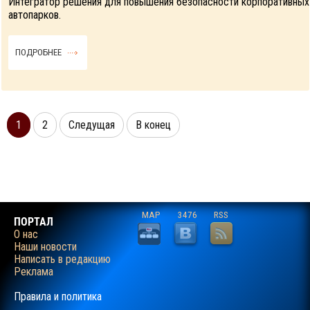
Интегратор решения для повышения безопасности корпоративных
автопарков.
ПОДРОБНЕЕ
1
2
Следущая
В конец
MAP
3476
RSS
ПОРТАЛ
О нас
Наши новости
Написать в редакцию
Реклама
Правила и политика