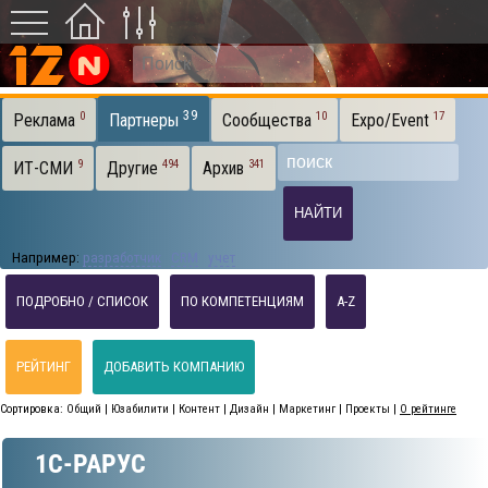
39
0
10
17
Реклама
Партнеры
Сообщества
Expo/Event
9
494
341
ИТ-СМИ
Другие
Архив
Например:
разработчик
CRM
учет
ПОДРОБНО / СПИСОК
ПО КОМПЕТЕНЦИЯМ
A-Z
РЕЙТИНГ
ДОБАВИТЬ КОМПАНИЮ
Сортировка:
Общий
|
Юзабилити
|
Контент
|
Дизайн
|
Маркетинг
|
Проекты
|
О рейтинге
1C-РАРУС